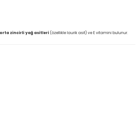
orta zincirli yağ asitleri
(özellikle laurik asit) ve E vitamini bulunur.