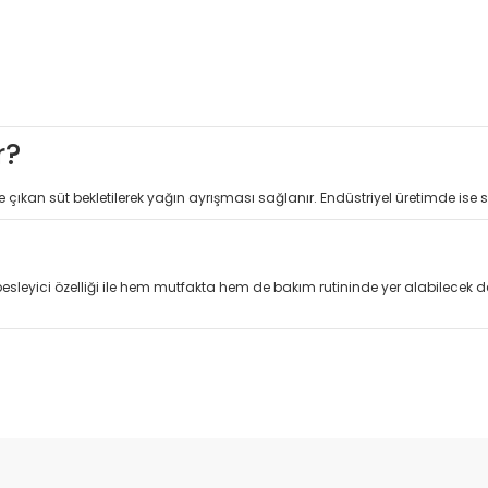
r?
e çıkan süt bekletilerek yağın ayrışması sağlanır. Endüstriyel üretimde ise so
besleyici özelliği ile hem mutfakta hem de bakım rutininde yer alabilecek de