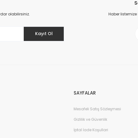
S
r olabilirsiniz.
Haber listemize
Kayıt Ol
SAYFALAR
Mesafeli Satış Sözleşmesi
Gizlilik ve Güvenlik
İptal İade Koşullari