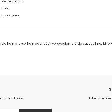
melerde idealdir.
abilir.
k işlev görür.
ısıyla hem bireysel hem de endüstriyel uygulamalarda vazgeçilmez bir bileşik
S
r olabilirsiniz.
Haber listemize