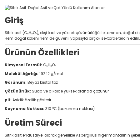
Giriş
Sitrik asit (C₆H₈O₇), ekşi tadı ve yüksek çözünürlüğü ile tanınan, doğal ola
Hem doğal kökeni hem de güvenli yapısıyla birçok sektörde tercih edilir.
Ürünün Özellikleri
Kimyasal Formül:
C₆H₈O₇
Molekül Ağırlığı:
192.12 g/mol
Görünüm:
Beyaz kristal toz
Çözünürlük:
Suda ve alkolde yüksek oranda çözünür
pH:
Asidik özellik gösterir
Kaynama Noktası:
310 °C (bozunma noktası)
Üretim Süreci
Sitrik asit endüstriyel olarak genellikle Aspergillus niger mantarının şekerli