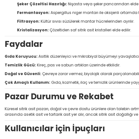
Şeker Çözeltisi Hazırlığı:
Nişasta veya şeker pancarından elde ed
Fermantasyon:
Aspergillus niger mantarı ile oksijenli ortamda
Filtrasyon:
Kültür sıvısı süzülerek mantar hücrelerinden ayrılır.
Kristalizasyon:
Çözeltiden saf sitrik asit kristalleri elde edilir.
Faydalar
Gıda Koruyucu:
Asitlik düzenleyici ve mikrobiyal büyümeyi yavaşlatıcı ö
Temizlik Gücü:
Kireç, pas ve sabun artıkları üzerinde etkilidir.
Doğal ve Güvenli:
Çevreye zarar vermez, biyolojik olarak parçalanabili
Çok Amaçlı Kullanım:
Gıda, kozmetik, ilaç ve temizlik ürünlerinde yaygı
Pazar Durumu ve Rekabet
Küresel sitrik asit pazarı, doğal ve çevre dostu ürünlere olan talebin art
arasında asetik asit ve tartarik asit yer alır, ancak sitrik asit doğallığı v
Kullanıcılar için İpuçları