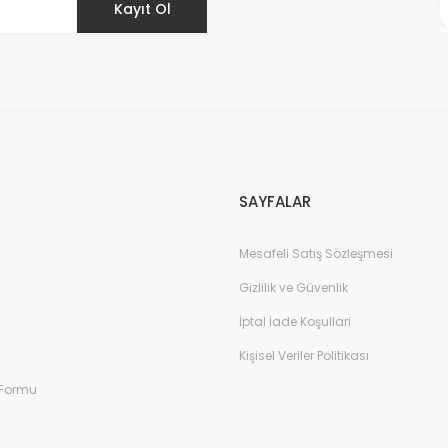
Kayıt Ol
SAYFALAR
Mesafeli Satış Sözleşmesi
Gizlilik ve Güvenlik
İptal İade Koşullari
Kişisel Veriler Politikası
 Formu