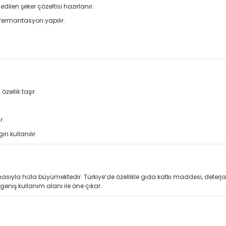
ilen şeker çözeltisi hazırlanır.
 fermantasyon yapılır.
zellik taşır.
r.
n kullanılır.
masıyla hızla büyümektedir. Türkiye’de özellikle gıda katkı maddesi, deterja
e geniş kullanım alanı ile öne çıkar.