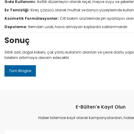
Gıda Kullanımı:
Asitlik düzenleyici olarak reçel, meyve suyu ve şekerle
Ev Temizliği:
Kireç çözücü olarak mutfak ve banyo yüzeylerinde kullanıl
Kozmetik Formülasyonlar:
Cilt bakım ürünlerinde pH ayarlayıcı olara
Depolama:
Nemden uzak, hava almayan kaplarda saklanmalıdır.
Sonuç
Sitrik asit, doğal kökeni, çok yönlü kullanım alanları ve çevre dostu yap
talebini artırmaya devam edecektir.
Tüm Bloglar
E-Bülten'e Kayıt Olun
Haber listemize kayıt olarak kampanyalardan, haberda