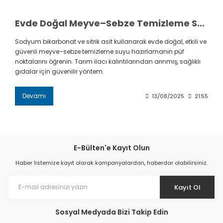
Evde Doğal Meyve–Sebze Temizleme Suyu Nasıl Yapılır?
Sodyum bikarbonat ve sitrik asit kullanarak evde doğal, etkili ve
güvenli meyve–sebze temizleme suyu hazırlamanın püf
noktalarını öğrenin. Tarım ilacı kalıntılarından arınmış, sağlıklı
gıdalar için güvenilir yöntem.
Devamı
13/08/2025
21:55
E-Bülten'e Kayıt Olun
Haber listemize kayıt olarak kampanyalardan, haberdar olabilirsiniz.
Kayıt Ol
Sosyal Medyada Bizi Takip Edin