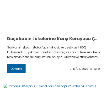
Duşakabin Lekelerine Karşı Koruyucu Çözüm – Sodyum Heksametafosfat
Sodyum heksametafosfat, sitrik asit ve asetik asit 80%
kullanarak duşakabin camlarında kireç ve sabun lekelerini hem
temizleyin hem de oluşumunu önleyin. Güvenli ve etkili yöntem.
Devamı
13/08/2025
22:12