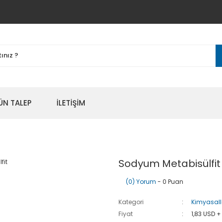
ÜN TALEP
İLETİŞİM
Sodyum Metabisülfit
(0) Yorum
- 0 Puan
Kategori
Kimyasall
Fiyat
1,83 USD +