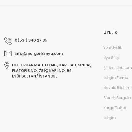
ÜYELİK
0(531) 940 27 35
Yeni Üyelik
info@mergenkimya.com
Üye Girişi
DEFTERDAR MAH. OTAKÇILAR CAD. SINPAŞ
Şifremi Unuttum
FLATOFIS NO: 78 İÇ KAPI NO: 94
EYÜPSULTAN/ İSTANBUL
İletişim Formu
Havale Bildirim
Sipariş Sorgula
Kargo Takibi
İletişim