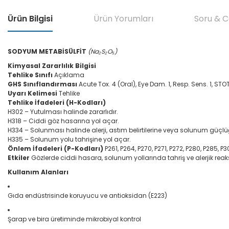
Ürün Bilgisi
Ürün Yorumları
Soru & 
SODYUM METABİSÜLFİT
(Na₂S₂O₅)
Kimyasal Zararlılık Bilgisi
Tehlike Sınıfı
Açıklama
GHS Sınıflandırması
Acute Tox. 4 (Oral), Eye Dam. 1, Resp. Sens. 1, STO
Uyarı Kelimesi
Tehlike
Tehlike İfadeleri (H-Kodları)
H302 – Yutulması halinde zararlıdır.
H318 – Ciddi göz hasarına yol açar.
H334 – Solunması halinde alerji, astım belirtilerine veya solunum güçl
H335 – Solunum yolu tahrişine yol açar.
Önlem İfadeleri (P-Kodları)
P261, P264, P270, P271, P272, P280, P285, 
Etkiler
Gözlerde ciddi hasara, solunum yollarında tahriş ve alerjik rea
Kullanım Alanları
Gıda endüstrisinde koruyucu ve antioksidan (E223)
Şarap ve bira üretiminde mikrobiyal kontrol