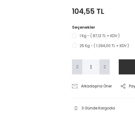
104,55 TL
Seçenekler
1 Kg - ( 87,12 TL + KDV )
25 Kg - ( 1.294,00 TL + KDV )
Arkadaşına Öner
Pa
3 Günde Kargoda