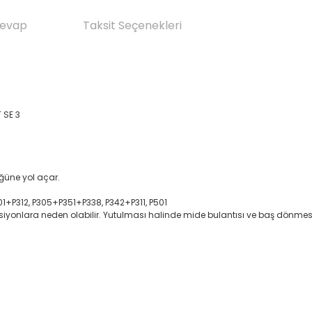
Cevap
Taksit Seçenekleri
T SE 3
üğüne yol açar.
P301+P312, P305+P351+P338, P342+P311, P501
ksiyonlara neden olabilir. Yutulması halinde mide bulantısı ve baş dönmesi