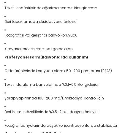
Tekstil endüstrisinde ağartma sonrası klor giderme
Deri tabaklamada oksidasyonu önleyici
Fotoğrafçılıkta geliştirici banyo koruyucu
Kimyasal proseslerde indirgeme ajanı
Profesyonel Formülasyonlarda Kullanımı
Gıda ürünlerinde koruyucu olarak 50–200 ppm arası (E223)
Tekstil durulama banyolarında %0,1–0,5 klor giderici
Şarap yapımında 100–200 mg/L mikrobiyal kontrol için
Deri işleme çözeltilerinde %0,5–2 oksidasyon önleyici
Fotoğraf banyolarında düşük konsantrasyonlarda stabilizatör